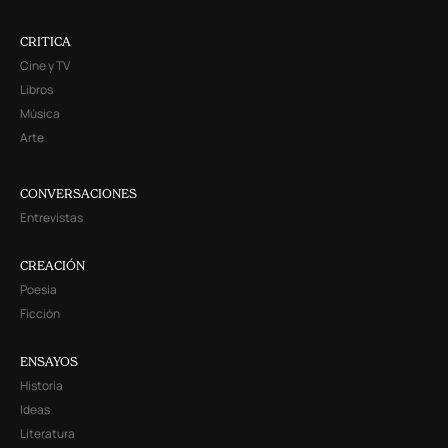
CRITICA
Cine y TV
Libros
Música
Arte
CONVERSACIONES
Entrevistas
CREACIÓN
Poesía
Ficción
ENSAYOS
Historia
Ideas
Literatura