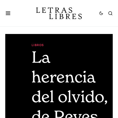
LIBROS
La
herencia
del olvido,
de Reyes