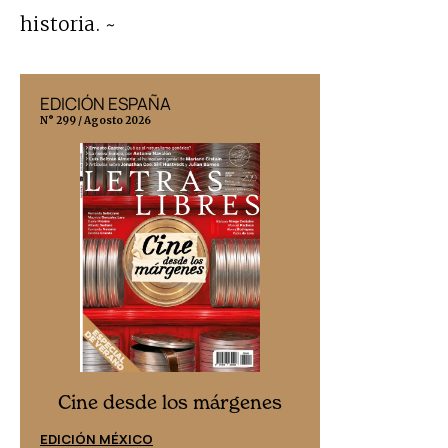
historia. ~
EDICIÓN ESPAÑA
EDICIÓN MÉX
N° 299 / Agosto 2026
N° 332 / Agosto 202
Cine desd
Cine desde los márgenes
EDICIÓN ESPAÑ
EDICIÓN MÉXICO