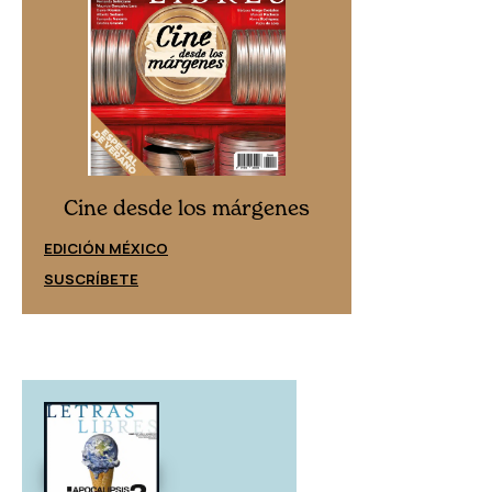
Cine desd
Cine desde los márgenes
EDICIÓN ESPAÑ
EDICIÓN MÉXICO
SUSCRÍBETE
SUSCRÍBETE