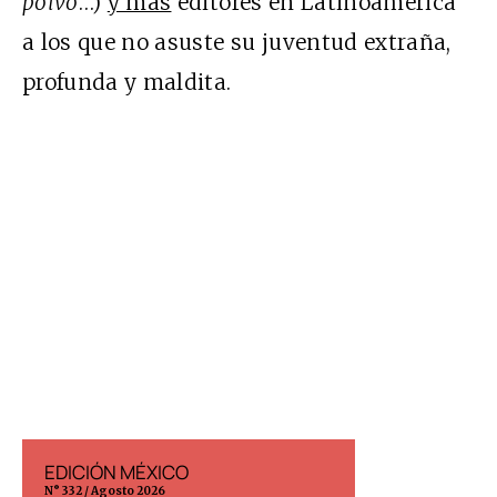
polvo
…)
y más
editores en Latinoamérica
a los que no asuste su juventud extraña,
profunda y maldita.
EDICIÓN MÉXICO
EDICIÓN ESP
N° 332 / Agosto 2026
N° 299 / Agosto 202