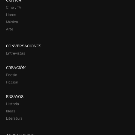
CRITICA
Cine y TV
Libros
Música
Arte
CONVERSACIONES
Entrevistas
CREACIÓN
Poesía
Ficción
ENSAYOS
Historia
Ideas
Literatura