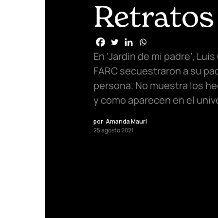
Retratos
En ‘Jardín de mi padre’, Luis
FARC secuestraron a su pa
persona. No muestra los hec
y como aparecen en el univ
por
Amanda Mauri
25 agosto 2021