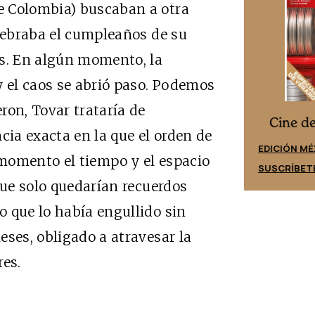
e Colombia) buscaban a otra
elebraba el cumpleaños de su
os. En algún momento, la
y el caos se abrió paso. Podemos
ron, Tovar trataría de
Cine desde los márgenes
es
Cine d
cia exacta en la que el orden de
EDICIÓN ESPAÑA
EDICIÓN MÉ
 momento el tiempo y el espacio
SUSCRÍBETE
SUSCRÍBET
que solo quedarían recuerdos
 que lo había engullido sin
ses, obligado a atravesar la
es.