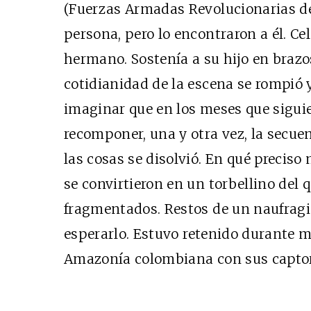
(Fuerzas Armadas Revolucionarias d
persona, pero lo encontraron a él. C
hermano. Sostenía a su hijo en braz
cotidianidad de la escena se rompió 
imaginar que en los meses que siguie
Cine desde los márgen
recomponer, una y otra vez, la secuen
EDICIÓN MÉXICO
las cosas se disolvió. En qué preciso
SUSCRÍBETE
se convirtieron en un torbellino del 
fragmentados. Restos de un naufragio
esperarlo.
Estuvo retenido durante me
Amazonía colombiana con sus captor