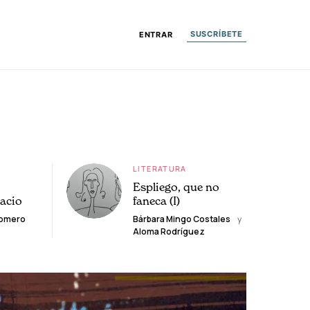
SUSCRÍBETE
ENTRAR
LITERATURA
Espliego, que no
lacio
faneca (I)
Romero
Bárbara Mingo Costales
y
Aloma Rodríguez