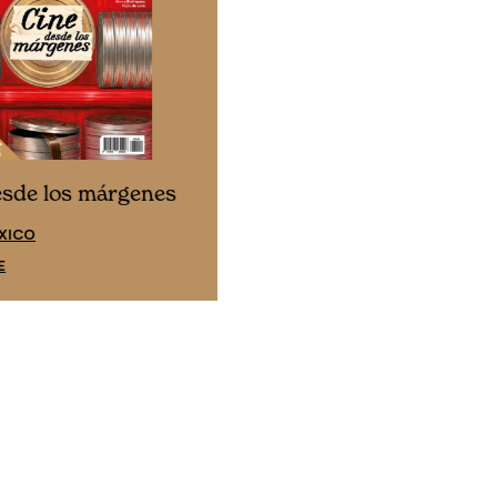
Cine desde los márgene
esde los márgenes
EDICIÓN ESPAÑA
XICO
SUSCRÍBETE
E