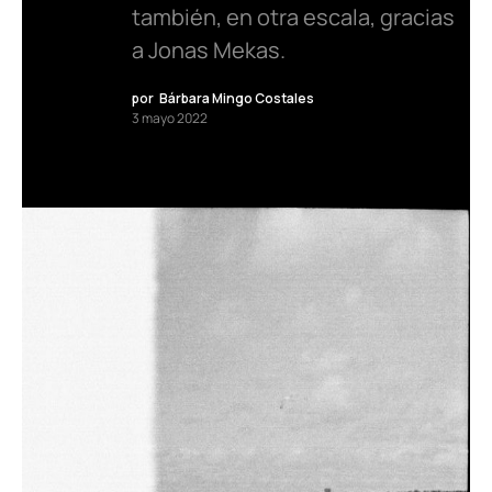
también, en otra escala, gracias
a Jonas Mekas.
por
Bárbara Mingo Costales
3 mayo 2022