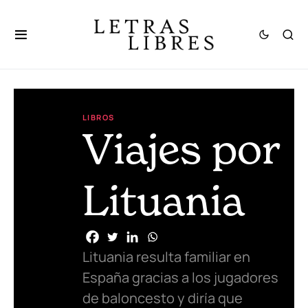
LIBROS
Viajes por
Lituania
Lituania resulta familiar en
España gracias a los jugadores
de baloncesto y diría que