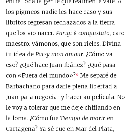
entre toda la gente que realmente vale. A
los pigmeos nadie les hace caso y sus
libritos regresan rechazados a la tierra
que los vio nacer.
Parigi è conquistato
, caro
maestro: vámonos, que son rieles.
Divina
tu idea de
Patsy mon amour
. ¿Cómo va
eso? ¿Qué hace Juan Ibáñez? ¿Qué pasa
con «Fuera del mundo»?
Me separé de
6
Barbachano para darle plena libertad a
Juan para negociar y hacer su película. No
le voy a tolerar que me deje chiflando en
la loma. ¿Cómo fue
Tiempo de morir
en
Cartagena? Ya sé que en Mar del Plata,