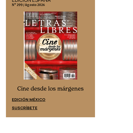
N° 299 / Agosto 2026
N° 332 / Agosto 202
Cine desd
Cine desde los márgenes
EDICIÓN ESPAÑ
EDICIÓN MÉXICO
SUSCRÍBETE
SUSCRÍBETE