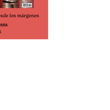
esde los márgenes
Cine desde los márgene
PAÑA
EDICIÓN MÉXICO
E
SUSCRÍBETE