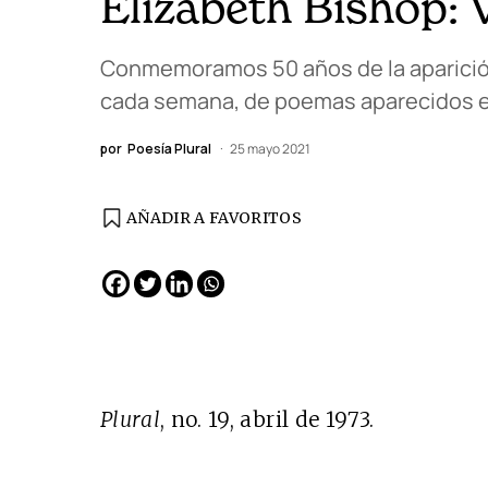
Elizabeth Bishop: V
Conmemoramos 50 años de la aparición, e
cada semana, de poemas aparecidos e
por
Poesía Plural
25 mayo 2021
AÑADIR A FAVORITOS
Plural
, no. 19, abril de 1973.