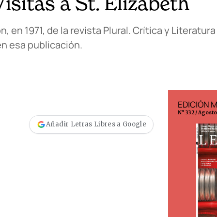
isitas a St. Elizabeth
n 1971, de la revista Plural. Crítica y Literatur
n esa publicación.
EDICIÓN ESPAÑA
EDICIÓN 
N° 299 / Agosto 2026
N° 332 / Agost
Añadir Letras Libres a Google