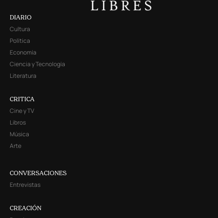
DIARIO
Cultura
Política
Economía
Ciencia y Tecnología
Literatura
CRITICA
Cine y TV
Libros
Música
Arte
CONVERSACIONES
Entrevistas
CREACIÓN