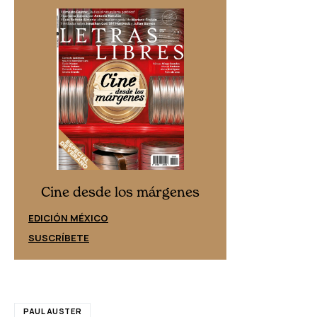
Cine desd
Cine desde los márgenes
EDICIÓN ESPAÑ
EDICIÓN MÉXICO
SUSCRÍBETE
SUSCRÍBETE
PAUL AUSTER