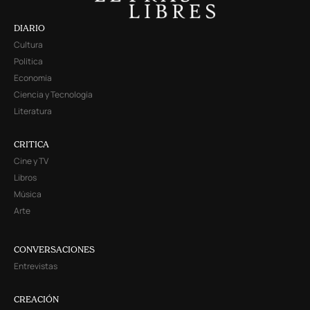
DIARIO
Cultura
Política
Economía
Ciencia y Tecnología
Literatura
CRITICA
Cine y TV
Libros
Música
Arte
CONVERSACIONES
Entrevistas
CREACIÓN