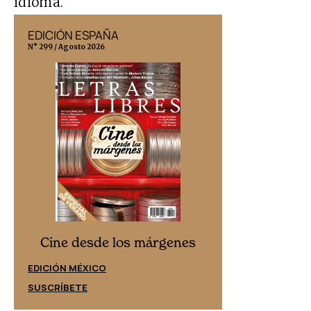
idioma.
EDICIÓN ESPAÑA
EDICIÓN MÉX
N° 299 / Agosto 2026
N° 332 / Agosto 202
Cine desd
Cine desde los márgenes
EDICIÓN ESPAÑ
EDICIÓN MÉXICO
SUSCRÍBETE
SUSCRÍBETE