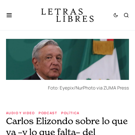
Foto: Eyepix/NurPhoto via ZUMA Press
AUDIO Y VIDEO
PODCAST
POLÍTICA
Carlos Elizondo sobre lo que
va –y lo que falta– del