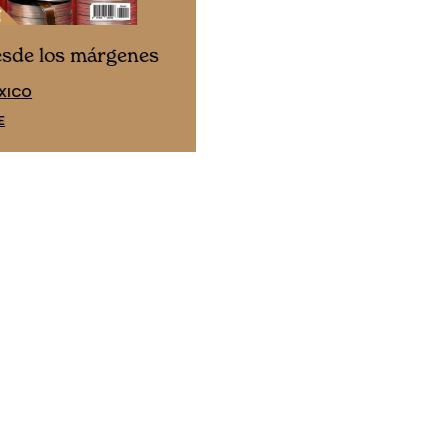
Cine desde los márgene
esde los márgenes
EDICIÓN ESPAÑA
XICO
SUSCRÍBETE
E