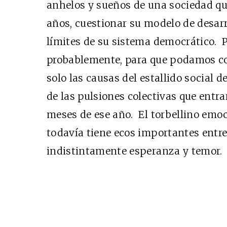
anhelos y sueños de una sociedad qu
años, cuestionar su modelo de desarr
Cine desde los márgen
límites de su sistema democrático.
EDICIÓN MÉXICO
probablemente, para que podamos c
SUSCRÍBETE
solo las causas del estallido social d
de las pulsiones colectivas que entra
meses de ese año. El torbellino emo
todavía tiene ecos importantes entr
indistintamente esperanza y temor.