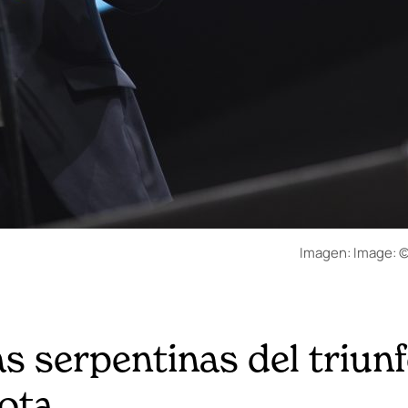
Imagen: Image: ©
s serpentinas del triunf
rota