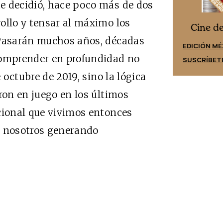
e decidió, hace poco más de dos
ollo y tensar al máximo los
Cine desde los márgenes
es
Cine d
 Pasarán muchos años, décadas
EDICIÓN ESPAÑA
EDICIÓN MÉ
omprender en profundidad no
SUSCRÍBETE
SUSCRÍBET
e octubre de 2019, sino la lógica
ron en juego en los últimos
cional que vivimos entonces
e nosotros generando