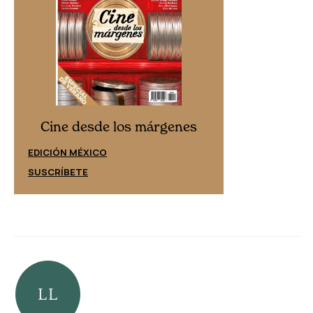
Cine desd
Cine desde los márgenes
EDICIÓN ESPAÑ
EDICIÓN MÉXICO
SUSCRÍBETE
SUSCRÍBETE