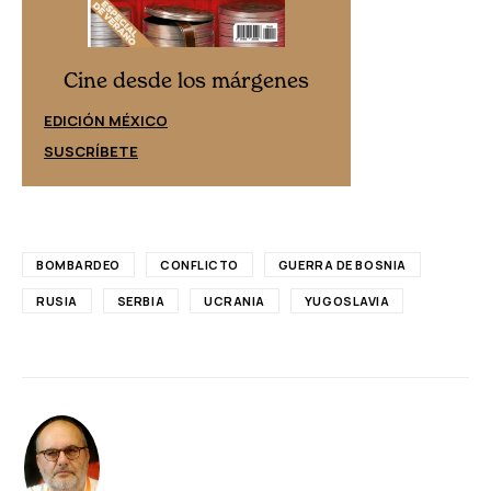
Cine desd
Cine desde los márgenes
EDICIÓN ESPAÑ
EDICIÓN MÉXICO
SUSCRÍBETE
SUSCRÍBETE
BOMBARDEO
CONFLICTO
GUERRA DE BOSNIA
RUSIA
SERBIA
UCRANIA
YUGOSLAVIA