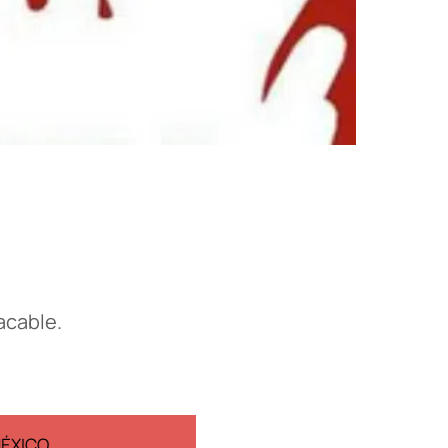
acable.
MÉXICO
EDICIÓN ESPAÑA