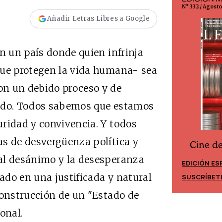
N° 299 / Agosto 2026
N° 332 / Agost
Añadir Letras Libres a Google
en un país donde quien infrinja
que protegen la vida humana- sea
on un debido proceso y de
tido. Todos sabemos que estamos
ridad y convivencia. Y todos
as de desvergüenza política y
Cine d
Cine desde los márgenes
al desánimo y la desesperanza
EDICIÓN ES
EDICIÓN MÉXICO
vado en una justificada y natural
SUSCRÍBET
SUSCRÍBETE
construcción de un "Estado de
onal.