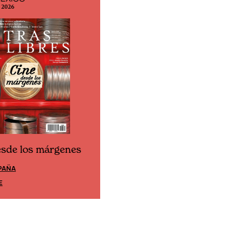
o 2026
N° 299 / Agosto 2026
esde los márgenes
Cine desde los márgene
PAÑA
EDICIÓN MÉXICO
E
SUSCRÍBETE