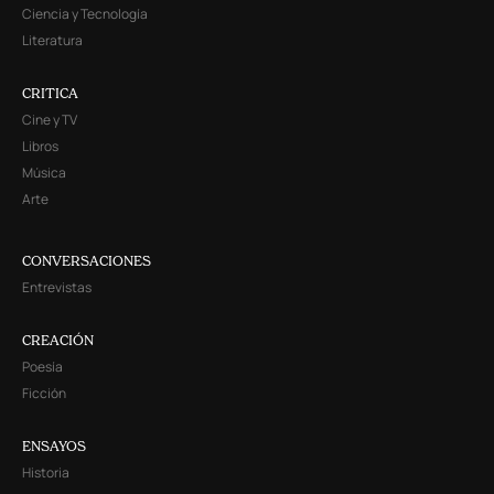
Ciencia y Tecnología
Literatura
CRITICA
Cine y TV
Libros
Música
Arte
CONVERSACIONES
Entrevistas
CREACIÓN
Poesía
Ficción
ENSAYOS
Historia