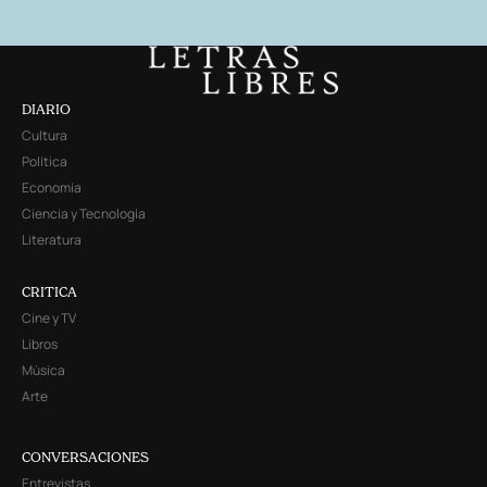
DIARIO
Cultura
Política
Economía
Ciencia y Tecnología
Literatura
CRITICA
Cine y TV
Libros
Música
Arte
CONVERSACIONES
Entrevistas