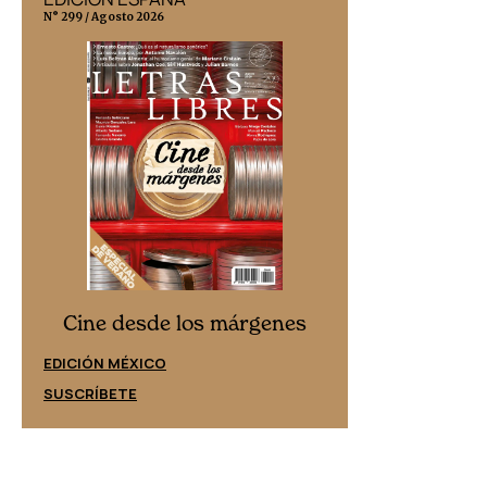
N° 299 / Agosto 2026
N° 332 / Agosto 202
Cine desd
Cine desde los márgenes
EDICIÓN ESPAÑ
EDICIÓN MÉXICO
SUSCRÍBETE
SUSCRÍBETE