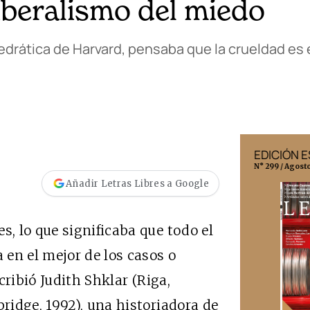
liberalismo del miedo
tedrática de Harvard, pensaba que la crueldad es
EDICIÓN MÉXICO
EDICIÓN 
N° 332 / Agosto 2026
N° 299 / Agost
Añadir Letras Libres a Google
, lo que significaba que todo el
en el mejor de los casos o
cribió Judith Shklar (Riga,
idge, 1992), una historiadora de