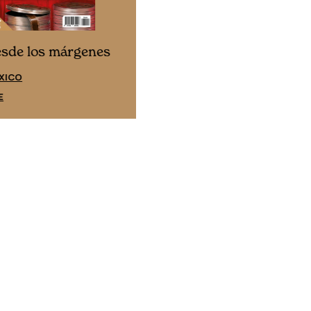
Cine desde los márgene
esde los márgenes
EDICIÓN ESPAÑA
XICO
SUSCRÍBETE
E