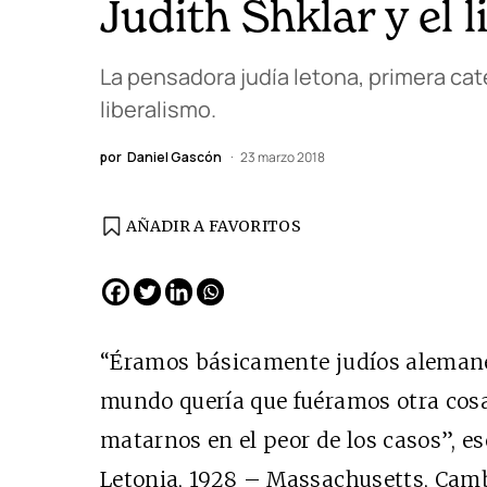
Judith Shklar y el 
La pensadora judía letona, primera ca
liberalismo.
por
Daniel Gascón
23 marzo 2018
AÑADIR A FAVORITOS
EDICIÓN ESPAÑA
N° 299 / Agosto 2026
“Éramos básicamente judíos alemanes
mundo quería que fuéramos otra cosa 
matarnos en el peor de los casos”, es
Letonia, 1928 – Massachusetts, Cambr