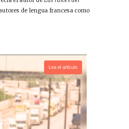
ecía el autor de
Las raíces del
e autores de lengua francesa como
.
Lea el artículo