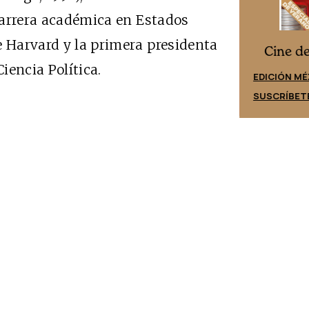
 carrera académica en Estados
e Harvard y la primera presidenta
Cine desde los márgenes
es
Cine d
iencia Política.
EDICIÓN ESPAÑA
EDICIÓN MÉ
SUSCRÍBETE
SUSCRÍBET