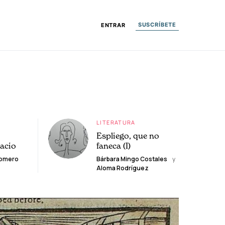
SUSCRÍBETE
ENTRAR
LITERATURA
Espliego, que no
lacio
faneca (I)
Romero
Bárbara Mingo Costales
y
Aloma Rodríguez