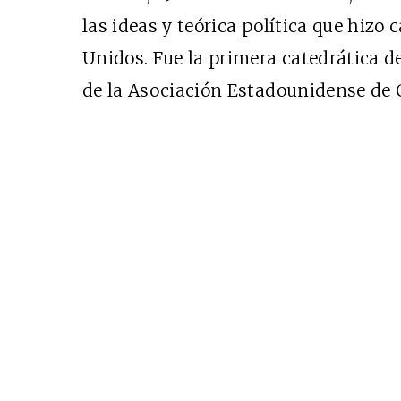
las ideas y teórica política que hizo
Unidos. Fue la primera catedrática d
Cine desde los márgen
de la Asociación Estadounidense de C
EDICIÓN MÉXICO
SUSCRÍBETE