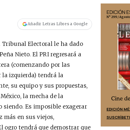
EDICIÓN MÉXICO
EDICIÓN 
N° 332 / Agosto 2026
N° 299 / Agost
Añadir Letras Libres a Google
 Tribunal Electoral le ha dado
Peña Nieto. El PRI regresará a
tera (comenzando por las
 la izquierda) tendrá la
nte, su equipo y sus propuestas,
 México, la mecha de la
Cine desde los márgenes
es
Cine d
o siendo. Es imposible exagerar
EDICIÓN ESPAÑA
EDICIÓN MÉ
ez más en sus viejos,
SUSCRÍBETE
SUSCRÍBET
El ogro tendrá que demostrar que