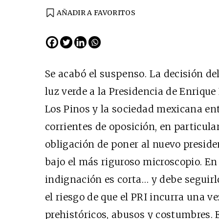
AÑADIR A FAVORITOS
EDICIÓN ESPAÑA
N° 299 / Agosto 2026
Se acabó el suspenso. La decisión del
luz verde a la Presidencia de Enrique 
Los Pinos y la sociedad mexicana en
corrientes de oposición, en particular
obligación de poner al nuevo preside
bajo el más riguroso microscopio. En
Cine desde los márgen
indignación es corta… y debe seguirl
EDICIÓN MÉXICO
el riesgo de que el PRI incurra una v
SUSCRÍBETE
prehistóricos, abusos y costumbres. 