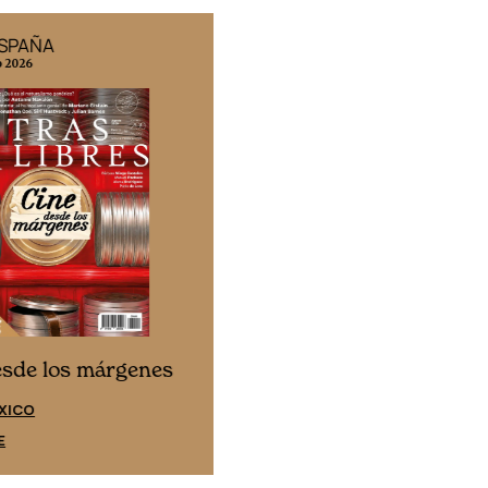
ESPAÑA
EDICIÓN MÉXICO
o 2026
N° 332 / Agosto 2026
Cine desde los márgene
esde los márgenes
EDICIÓN ESPAÑA
XICO
SUSCRÍBETE
E