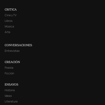
CRITICA
Cine y TV
Libros
Música
Arte
CONVERSACIONES
Entrevistas
CREACIÓN
Poesía
Ficción
ENSAYOS
Historia
Ideas
Literatura