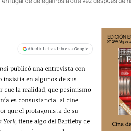
, en lugar de delegárnosla otra vez después de n
EDICIÓN MÉXICO
EDICIÓN 
N° 332 / Agosto 2026
N° 299 / Agost
Añadir Letras Libres a Google
anal
publicó una entrevista con
 insistía en algunos de sus
or que la realidad, que pesimismo
nía es consustancial al cine
dor que el protagonista de su
a York
, tiene algo del Bartleby de
Cine desde los márgenes
es
Cine d