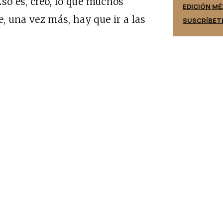
 Eso es, creo, lo que muchos
EDICIÓN ESPAÑA
EDICIÓN MÉ
 una vez más, hay que ir a las
SUSCRÍBETE
SUSCRÍBET