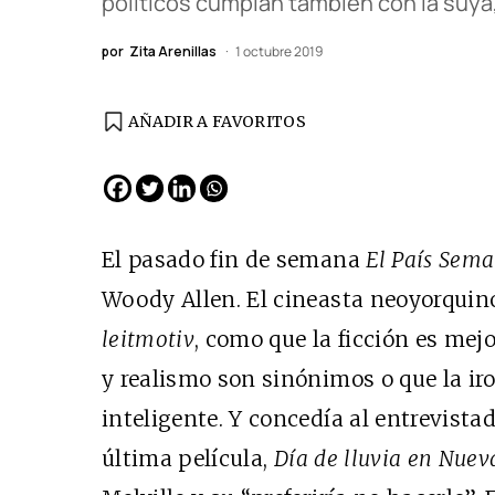
políticos cumplan también con la suya
por
Zita Arenillas
1 octubre 2019
AÑADIR A FAVORITOS
EDICIÓN ESPAÑA
N° 299 / Agosto 2026
El pasado fin de semana
El País Sem
Woody Allen. El cineasta neoyorquino
leitmotiv
, como que la ficción es mej
y realismo son sinónimos o que la iro
inteligente. Y concedía al entrevista
última película,
Día de lluvia en Nuev
Cine desde los márgen