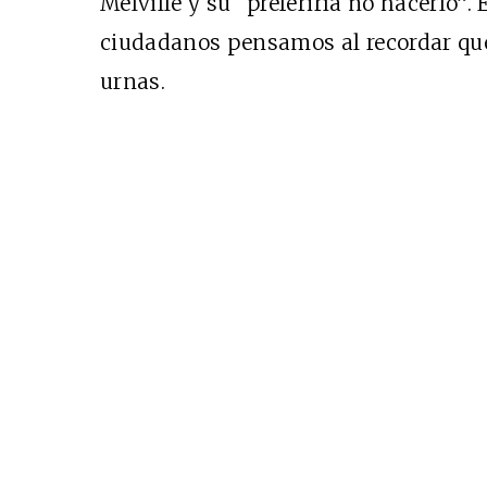
Melville y su “preferiría no hacerlo”.
EDICIÓN MÉXICO
ciudadanos pensamos al recordar que,
SUSCRÍBETE
urnas.