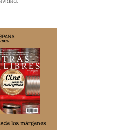
avidad.
ESPAÑA
EDICIÓN MÉXICO
o 2026
N° 332 / Agosto 2026
Cine desde los márgene
esde los márgenes