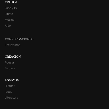
CRITICA
Cine y TV
Libros
Música
Arte
CONVERSACIONES
Entrevistas
CREACIÓN
Poesía
Ficción
ENSAYOS
Historia
Ideas
Literatura