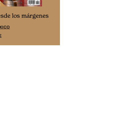
Cine desde los márgene
esde los márgenes
EDICIÓN ESPAÑA
XICO
SUSCRÍBETE
E