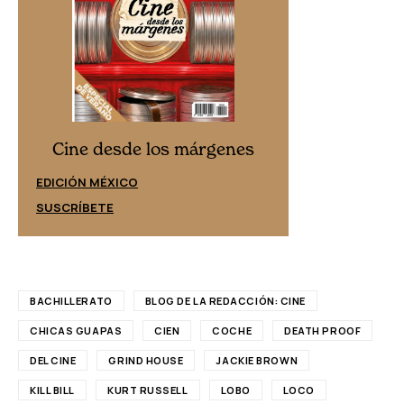
Cine desd
Cine desde los márgenes
EDICIÓN ESPAÑ
EDICIÓN MÉXICO
SUSCRÍBETE
SUSCRÍBETE
BACHILLERATO
BLOG DE LA REDACCIÓN: CINE
CHICAS GUAPAS
CIEN
COCHE
DEATH PROOF
DEL CINE
GRIND HOUSE
JACKIE BROWN
KILL BILL
KURT RUSSELL
LOBO
LOCO