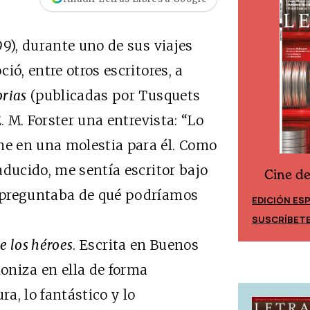
9), durante uno de sus viajes
ió, entre otros escritores, a
rias
(publicadas por Tusquets
. M. Forster una entrevista: “Lo
e en una molestia para él. Como
aducido, me sentía escritor bajo
Cine d
Cine desde los márgenes
 preguntaba de qué podríamos
EDICIÓN ES
EDICIÓN MÉXICO
SUSCRÍBET
SUSCRÍBETE
e los héroes
. Escrita en Buenos
moniza en ella de forma
ra, lo fantástico y lo