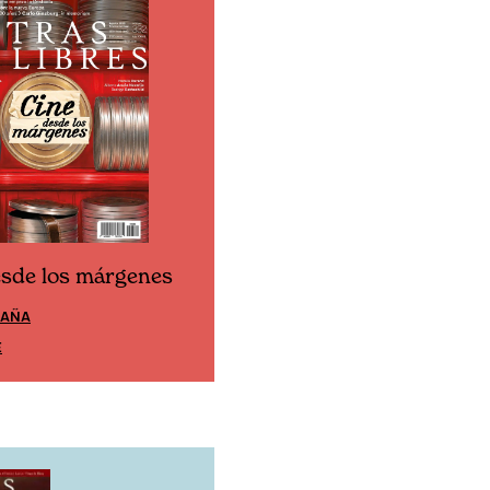
esde los márgenes
Cine desde los márgen
PAÑA
EDICIÓN MÉXICO
E
SUSCRÍBETE