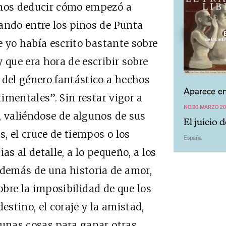
os deducir cómo empezó a
ando entre los pinos de Punta
ue yo había escrito bastante sobre
 que era hora de escribir sobre
 del género fantástico a hechos
Aparece en
timentales”. Sin restar vigor a
NO.30 MARZO 20
, valiéndose de algunos de sus
El juicio 
, el cruce de tiempos o los
España
as al detalle, a lo pequeño, a los
demás de una historia de amor,
bre la imposibilidad de que los
estino, el coraje y la amistad,
gunas cosas para ganar otras,