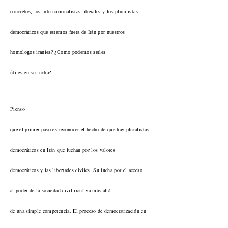
concretos, los internacionalistas liberales y los pluralistas
democráticos que estamos fuera de Irán por nuestros
homólogos iraníes? ¿Cómo podemos serles
útiles en su lucha?
Pienso
que el primer paso es reconocer el hecho de que hay pluralistas
democráticos en Irán que luchan por los valores
democráticos y las libertades civiles. Su lucha por el acceso
al poder de la sociedad civil iraní va más allá
de una simple competencia. El proceso de democratización en