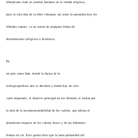
liberalismo iraní no pueden fundarse en la verdad religiosa,
pues la sola idea de la libre voluntad, tal como la entienden hoy los
liberales iraníes, va en contra de cualquier forma de
determinismo (religioso o histórico).
En
un país como Irán, donde la lógica de lo
teologicopolítico aún es absoluta y donde hay un solo
valor imperante, el objetivo principal de los liberales es luchar por
la idea de la inconmensurabilidad de los valores, que afirma el
pluralismo respecto de los valores éticos y de las diferentes
formas de ser. Esto quiere decir que la tarea primordial del