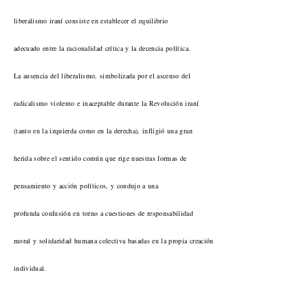
liberalismo iraní consiste en establecer el equilibrio
adecuado entre la racionalidad crítica y la decencia política.
La ausencia del liberalismo, simbolizada por el ascenso del
radicalismo violento e inaceptable durante la Revolución iraní
(tanto en la izquierda como en la derecha), infligió una gran
herida sobre el sentido común que rige nuestras formas de
pensamiento y acción políticos, y condujo a una
profunda confusión en torno a cuestiones de responsabilidad
moral y solidaridad humana colectiva basadas en la propia creación
individual.