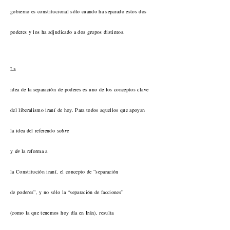
gobierno es constitucional sólo cuando ha separado estos dos
poderes y los ha adjudicado a dos grupos distintos.
La
idea de la separación de poderes es uno de los conceptos clave
del liberalismo iraní de hoy. Para todos aquellos que apoyan
la idea del referendo
sobre
y
la reforma a
de
la Constitución iraní, el concepto de “separación
de poderes”, y no sólo la “separación de facciones”
(como la que tenemos hoy día en Irán), resulta