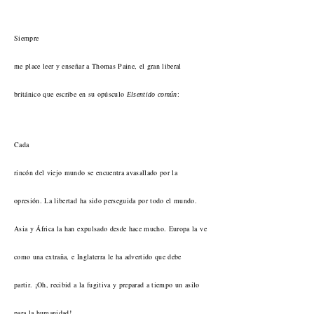
Siempre
me place leer y enseñar a Thomas Paine, el gran liberal
británico que escribe en su opúsculo
:
El
sentido común
Cada
rincón del viejo mundo se encuentra avasallado por la
opresión. La libertad ha sido perseguida por todo el mundo.
Asia y África la han expulsado desde hace mucho. Europa la ve
como una extraña, e Inglaterra le ha advertido que debe
partir. ¡Oh, recibid a la fugitiva y preparad a tiempo un asilo
para la humanidad!