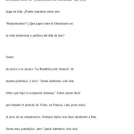
lugar en Irán. ¿Puede comentar sobre este
“Renacimiento”? ¿Qué papel tiene el liberalismo en
la vida intelectual y política del Irán de hoy?
Sartre
da inicio a su ensayo “La República del silencio” de
manera polémica, y dice: “Jamás habremos sido más
libres que bajo la ocupación alemana.” Sartre quiere decir
que durante el período de Vichy, en Francia, cada gesto tenía
el peso de un compromiso. Siempre repito esta frase aludiendo a Irán.
Suena muy paradójico, pero “jamás habremos sido más