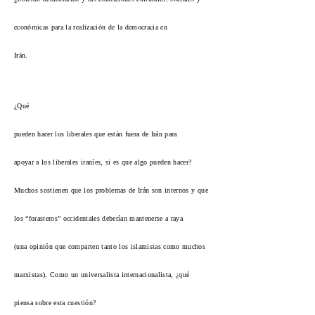
económicas para la realización de la democracia en
Irán.
¿Qué
pueden hacer los liberales que están fuera de Irán para
apoyar a los liberales iraníes, si es que algo pueden hacer?
Muchos sostienen que los problemas de Irán son internos y que
los “forasteros” occidentales deberían mantenerse a raya
(una opinión que comparten tanto los islamistas como muchos
marxistas). Como un universalista internacionalista, ¿qué
piensa sobre esta cuestión?