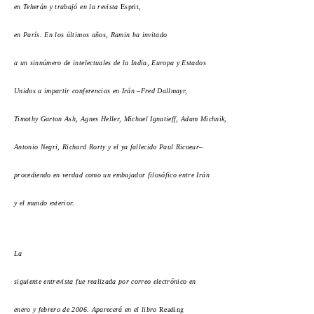
Esprit
en Teherán y trabajó en la revista
,
en París. En los últimos años, Ramin ha invitado
a un sinnúmero de intelectuales de la India, Europa y Estados
Unidos a impartir conferencias en Irán –Fred Dallmayr,
Timothy Garton Ash, Agnes Heller, Michael Ignatieff, Adam Michnik,
Antonio Negri, Richard Rorty y el ya fallecido Paul Ricoeur–
procediendo en verdad como un embajador filosófico entre Irán
y el mundo exterior.
La
siguiente entrevista fue realizada por correo electrónico en
Reading
enero y febrero de 2006. Aparecerá en el libro