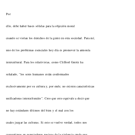
Por
ello, debe haber bases sólidas para la objeción moral
cuando se violan los derechos de la gente en otra sociedad. Para mí,
uno de los problemas esenciales hoy día es promover la armonía
intercultural. Para los relativistas, como Clifford Geertz ha
señalado, “los seres humanos están conformados
exclusivamente por su cultura y, por ende, no existen características
unificadoras interculturales”. Creo que esto equivale a decir que
no hay estándares últimos del bien y el mal con los
cuales juzgar las culturas. Si esto se vuelve verdad, todos nos
convertimos en espectadores pasivos de la violencia cruda que