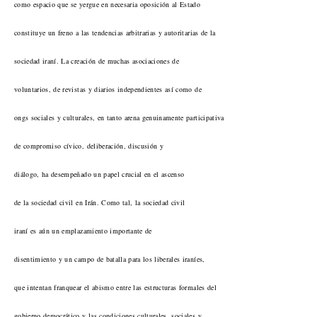
como espacio que se yergue en necesaria oposición al Estado
constituye un freno a las tendencias arbitrarias y autoritarias de la
sociedad iraní. La creación de muchas asociaciones de
voluntarios, de revistas y diarios independientes así como de
ongs sociales y culturales, en tanto arena genuinamente participativa
de compromiso cívico, deliberación, discusión y
diálogo, ha desempeñado un papel crucial en el ascenso
de la sociedad civil en Irán. Como tal, la sociedad civil
iraní es aún un emplazamiento importante de
disentimiento y un campo de batalla para los liberales iraníes,
que intentan franquear el abismo entre las estructuras formales del
gobierno democrático y las condiciones culturales, sociales y