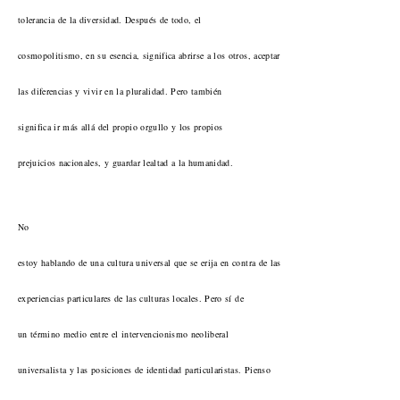
tolerancia de la diversidad. Después de todo, el
cosmopolitismo, en su esencia, significa abrirse a los otros, aceptar
las diferencias y vivir en la pluralidad. Pero también
significa ir más allá del propio orgullo y los propios
prejuicios nacionales, y guardar lealtad a la humanidad.
No
estoy hablando de una cultura universal que se erija en contra de las
experiencias particulares de las culturas locales. Pero sí de
un término medio entre el intervencionismo neoliberal
universalista y las posiciones de identidad particularistas. Pienso