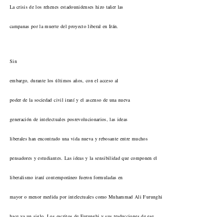
La crisis de los rehenes estadounidenses hizo tañer las
campanas por la muerte del proyecto liberal en Irán.
Sin
embargo, durante los últimos años, con el acceso al
poder de la sociedad civil iraní y el ascenso de una nueva
generación de intelectuales posrevolucionarios, las ideas
liberales han encontrado una vida nueva y rebosante entre muchos
pensadores y estudiantes. Las ideas y la sensibilidad que componen el
liberalismo iraní contemporáneo fueron formuladas en
mayor o menor medida por intelectuales como Muhammad Ali Furunghi
hace ya un siglo. Los escritos de Furunghi y sus traducciones de ese