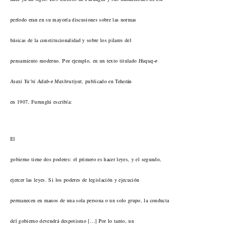
período eran en su mayoría discusiones sobre las normas
básicas de la constitucionalidad y sobre los pilares del
pensamiento moderno. Por ejemplo, en un texto titulado
Huquq-e
, publicado en Teherán
Asasi Ya’ni Adab-e Mashrutiyat
en 1907, Furunghi escribía:
El
gobierno tiene dos poderes: el primero es hacer leyes, y el segundo,
ejercer las leyes. Si los poderes de legislación y ejecución
permanecen en manos de una sola persona o un solo grupo, la conducta
del gobierno devendrá despotismo […] Por lo tanto, un