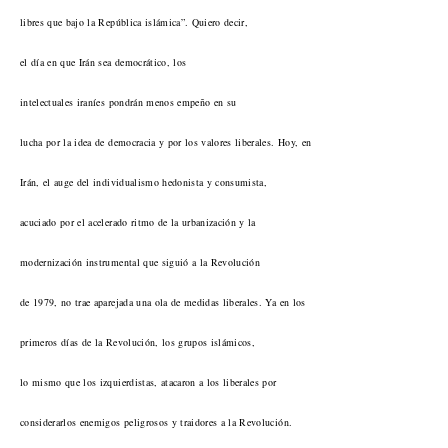
libres que bajo la República islámica”. Quiero decir,
el día en que Irán sea democrático, los
intelectuales iraníes pondrán menos empeño en su
lucha por la idea de democracia y por los valores liberales. Hoy, en
Irán, el auge del individualismo hedonista y consumista,
acuciado por el acelerado ritmo de la urbanización y la
modernización instrumental que siguió a la Revolución
de 1979, no trae aparejada una ola de medidas liberales. Ya en los
primeros días de la Revolución, los grupos islámicos,
lo mismo que los izquierdistas, atacaron a los liberales por
considerarlos enemigos peligrosos y traidores a la Revolución.