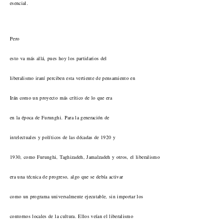
esencial.
Pero
esto va más allá, pues hoy los partidarios del
liberalismo iraní perciben esta vertiente de pensamiento en
Irán como un proyecto más crítico de lo que era
en la época de Furunghi. Para la generación de
intelectuales y políticos de las décadas de 1920 y
1930, como Furunghi, Taghizadeh, Jamalzadeh y otros, el liberalismo
era una técnica de progreso, algo que se debía activar
como un programa universalmente ejecutable, sin importar los
contornos locales de la cultura. Ellos veían el liberalismo