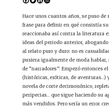
Hace unos cuantos años, se puso de 
frase para definir en qué consistía su
reaccionaba así contra la literatura 
ideas del periodo anterior, abogando 
al relato puro y duro: no es casualid
pusiera igualmente de moda hablar, no
Cine desde l
de “narradores”. Empezó entonces el
EDICIÓN MÉXICO
(históricas, eróticas, de aventuras…) 
SUSCRÍBETE
novela de corte decimonónico, repleta
peripecias… que sigue haciendo su ago
más vendidos. Pero sería un error cre