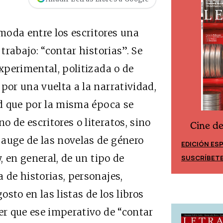
moda entre los escritores una
 trabajo: “contar historias”. Se
experimental, politizada o de
por una vuelta a la narratividad,
ad que por la misma época se
 de escritores o literatos, sino
Cine desde los márgenes
os márgenes
 auge de las novelas de género
EDICIÓN ESPAÑA
y, en general, de un tipo de
SUSCRÍBETE
 de historias, personajes,
sto en las listas de los libros
er que ese imperativo de “contar