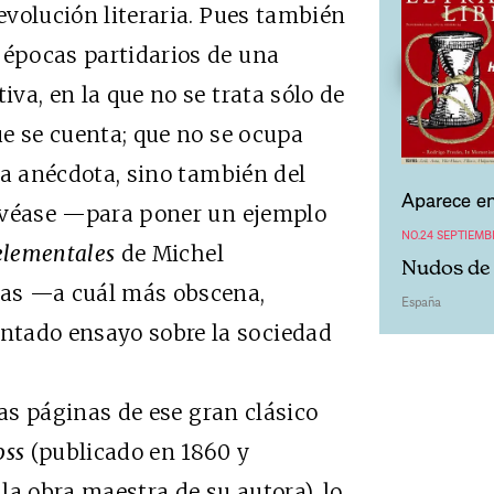
 evolución literaria. Pues también
 épocas partidarios de una
iva, en la que no se trata sólo de
que se cuenta; que no se ocupa
 la anécdota, sino también del
Aparece en
a: véase —para poner un ejemplo
NO.24 SEPTIEMB
 elementales
de Michel
Nudos de 
rias —a cuál más obscena,
España
ntado ensayo sobre la sociedad
as páginas de ese gran clásico
oss
(publicado en 1860 y
, la obra maestra de su autora), lo