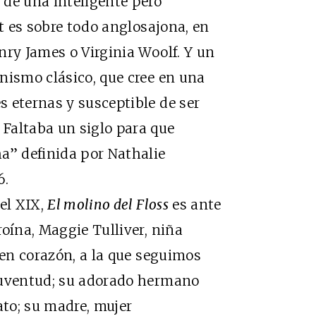
 de una inteligente pero
ot es sobre todo anglosajona, en
nry James o Virginia Woolf. Y un
nismo clásico, que cree en una
 eternas y susceptible de ser
Faltaba un siglo para que
a” definida por Nathalie
6.
el XIX,
El molino del Floss
es ante
oína, Maggie Tulliver, niña
uen corazón, a la que seguimos
juventud; su adorado hermano
to; su madre, mujer