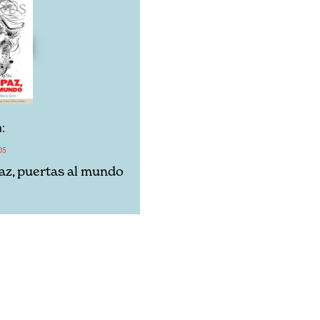
:
05
az, puertas al mundo