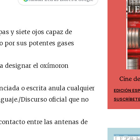
s y siete ojos capaz de
do por sus potentes gases
 designar el oxímoron
Cine d
Cine desde los márgenes
ciada o escrita anula cualquier
EDICIÓN ES
EDICIÓN MÉXICO
guaje./Discurso oficial que no
SUSCRÍBET
SUSCRÍBETE
ntacto entre las antenas de