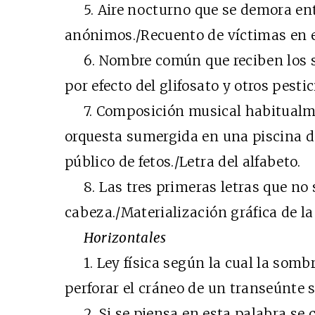
5. Aire nocturno que se demora entr
anónimos./Recuento de víctimas en e
6. Nombre común que reciben los s
por efecto del glifosato y otros pesti
7. Composición musical habitualme
orquesta sumergida en una piscina d
público de fetos./Letra del alfabeto.
8. Las tres primeras letras que no s
cabeza./Materialización gráfica de la
Horizontales
1. Ley física según la cual la sombr
perforar el cráneo de un transeúnte so
2. Si se piensa en esta palabra se co