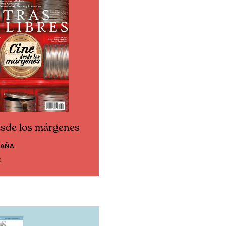
esde los márgenes
Cine desde los márgen
PAÑA
EDICIÓN MÉXICO
E
SUSCRÍBETE