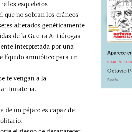
e los esqueletos
l que no sobran los cráneos.
eres alterados genéticamente
cidas de la Guerra Antidrogas.
nte interpretada por una
Aparece en
e líquido amniótico para un
NO.40 ENERO 20
Octavio P
e te vengan a la
España
 antimateria.
a de un pájaro es capaz de
litario.
rre el riesgo de desaparecer.