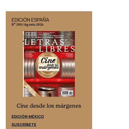
EDICIÓN ESPAÑA
EDICIÓN MÉX
N° 299 / Agosto 2026
N° 332 / Agosto 202
Cine desd
Cine desde los márgenes
EDICIÓN ESPAÑ
EDICIÓN MÉXICO
SUSCRÍBETE
SUSCRÍBETE