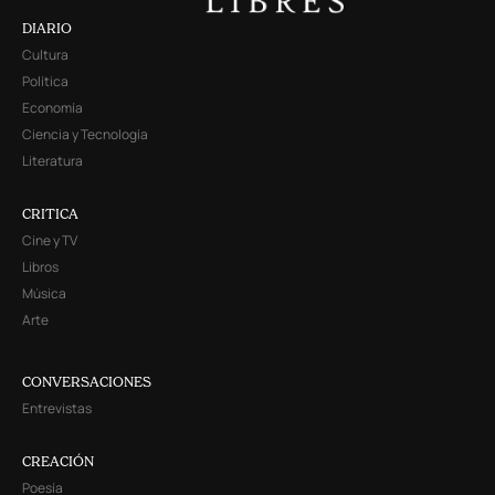
DIARIO
Cultura
Política
Economía
Ciencia y Tecnología
Literatura
CRITICA
Cine y TV
Libros
Música
Arte
CONVERSACIONES
Entrevistas
CREACIÓN
Poesía