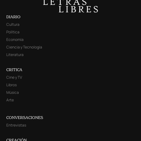
DIARIO
Cultura
Política
Economía
Ciencia y Tecnología
Literatura
CRITICA
Cine y TV
Libros
Música
Arte
CONVERSACIONES
Entrevistas
CREACIÓN