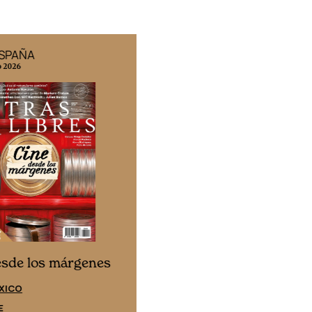
ESPAÑA
EDICIÓN MÉXICO
o 2026
N° 332 / Agosto 2026
Cine desde los márgene
esde los márgenes
EDICIÓN ESPAÑA
XICO
SUSCRÍBETE
E