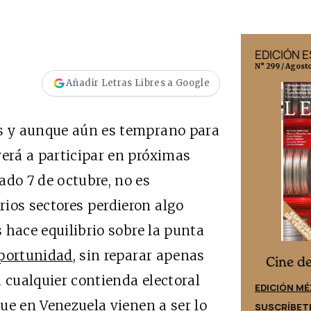
EDICIÓN MÉXICO
EDICIÓN 
N° 332 / Agosto 2026
N° 299 / Agost
Añadir Letras Libres a Google
as y aunque aún es temprano para
verá a participar en próximas
ado 7 de octubre, no es
ios sectores perdieron algo
s hace equilibrio sobre la punta
oportunidad
, sin reparar apenas
Cine desde los márgenes
es
Cine d
 cualquier contienda electoral
EDICIÓN ESPAÑA
EDICIÓN MÉ
que en Venezuela vienen a ser lo
SUSCRÍBETE
SUSCRÍBET