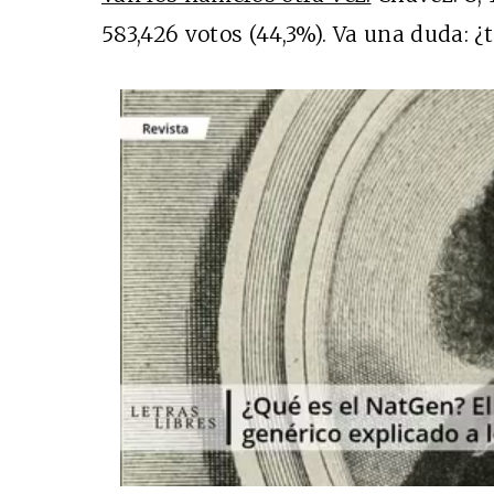
583,426 votos (44,3%). Va una duda: ¿t