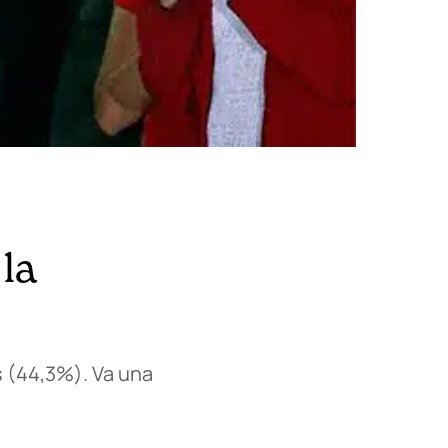
la
s (44,3%). Va una