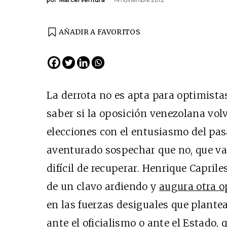
AÑADIR A FAVORITOS
EDICIÓN ESPAÑA
N° 299 / Agosto 2026
La derrota no es apta para optimist
saber si la oposición venezolana vol
elecciones con el entusiasmo del pas
aventurado sospechar que no, que var
difícil de recuperar. Henrique Caprile
de un clavo ardiendo y
augura otra 
Cine desde los márgen
en las fuerzas desiguales que plantea
EDICIÓN MÉXICO
ante el oficialismo o ante el Estado, 
SUSCRÍBETE