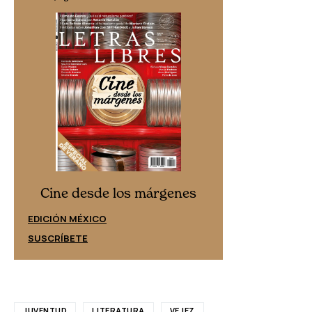
Cine desd
Cine desde los márgenes
EDICIÓN ESPAÑ
EDICIÓN MÉXICO
SUSCRÍBETE
SUSCRÍBETE
JUVENTUD
LITERATURA
VEJEZ