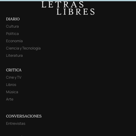
DIARIO
Cultura
Política
Economía
Ciencia y Tecnología
Literatura
CRITICA
Cine y TV
Libros
Música
Arte
CONVERSACIONES
Entrevistas