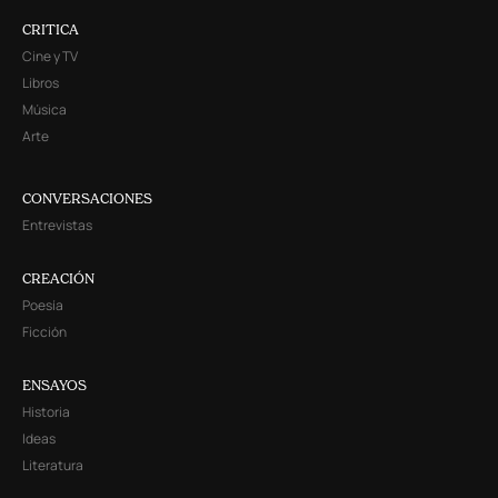
CRITICA
Cine y TV
Libros
Música
Arte
CONVERSACIONES
Entrevistas
CREACIÓN
Poesía
Ficción
ENSAYOS
Historia
Ideas
Literatura