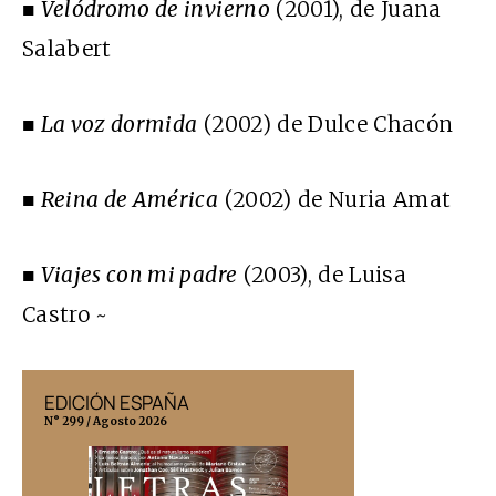
■
Velódromo de invierno
(2001), de Juana
Salabert
■
La voz dormida
(2002) de Dulce Chacón
■
Reina de América
(2002) de Nuria Amat
■
Viajes con mi padre
(2003), de Luisa
Castro ~
EDICIÓN ESPAÑA
EDICIÓN MÉX
N° 299 / Agosto 2026
N° 332 / Agosto 202