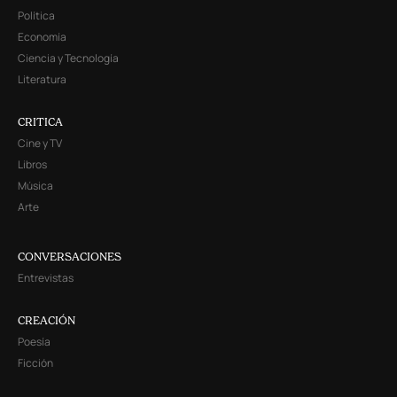
Política
Economía
Ciencia y Tecnología
Literatura
CRITICA
Cine y TV
Libros
Música
Arte
CONVERSACIONES
Entrevistas
CREACIÓN
Poesía
Ficción