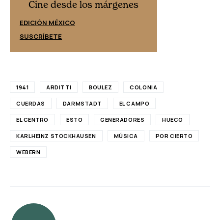
Cine desd
Cine desde los márgenes
EDICIÓN ESPAÑ
EDICIÓN MÉXICO
SUSCRÍBETE
SUSCRÍBETE
1941
ARDITTI
BOULEZ
COLONIA
CUERDAS
DARMSTADT
EL CAMPO
EL CENTRO
ESTO
GENERADORES
HUECO
KARLHEINZ STOCKHAUSEN
MÚSICA
POR CIERTO
WEBERN