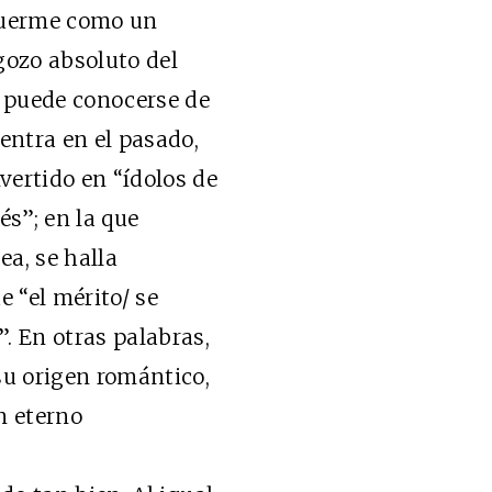
 duerme como un
 gozo absoluto del
 puede conocerse de
ntra en el pasado,
vertido en “ídolos de
és”; en la que
ea, se halla
 “el mérito/ se
. En otras palabras,
su origen romántico,
n eterno