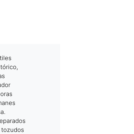
iles
órico,
as
udor
oras
manes
a.
eparados
 tozudos