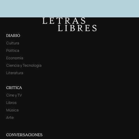
DIARIO
Cultura
Política
Economía
Ciencia y Tecnología
Literatura
CRITICA
Cine y TV
Libros
Música
Arte
CONVERSACIONES