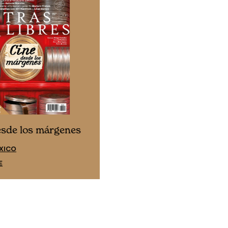
Cine desde los márgene
esde los márgenes
EDICIÓN ESPAÑA
XICO
SUSCRÍBETE
E