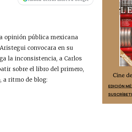
la opinión pública mexicana
ristegui convocara en su
ga la inconsistencia, a Carlos
atir sobre el libro del primero,
Cine desde los márgenes
es
Cine d
, a ritmo de blog:
EDICIÓN ESPAÑA
EDICIÓN MÉ
SUSCRÍBETE
SUSCRÍBET