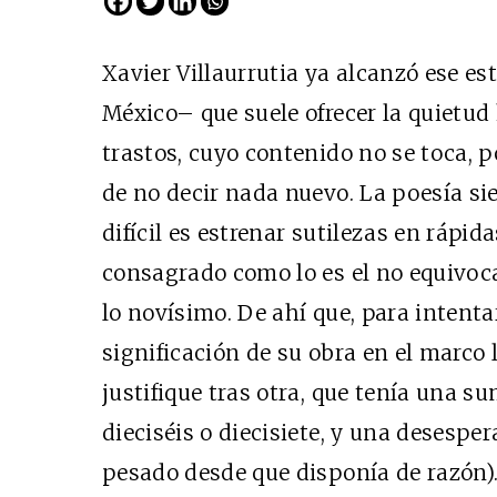
Xavier Villaurrutia ya alcanzó ese es
México– que suele ofrecer la quietud
trastos, cuyo contenido no se toca, 
de no decir nada nuevo. La poesía si
difícil es estrenar sutilezas en rápi
consagrado como lo es el no equivocar
Cine desde los márgene
lo novísimo. De ahí que, para intentar
EDICIÓN MÉXICO
significación de su obra en el marco
SUSCRÍBETE
justifique tras otra, que tenía una s
dieciséis o diecisiete, y una desespe
pesado desde que disponía de razón)