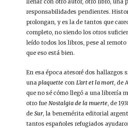
llenar con otro autor, otro libro, un
responsabilidades pendientes. Histo
prolongan, y es la de tantos que car
completo, no siendo los otros suficie
leído todos los libros, pese al remot
que eso está bien.
En esa época atesoré dos hallazgos si
una
plaquette
con
L’art et la mort
, de 
que no sé cómo llegó a una librería 
otro fue
Nostalgia de la muerte
, de 193
de
Sur
, la benemérita editorial argent
tantos españoles refugiados ayudaron