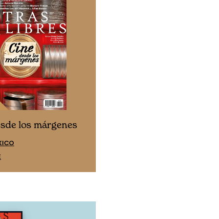
Cine desde los márgen
esde los márgenes
EDICIÓN ESPAÑA
XICO
SUSCRÍBETE
E