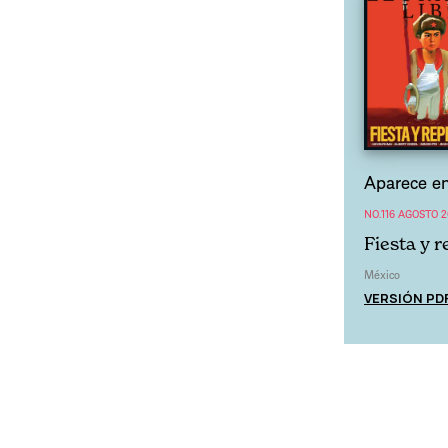
Aparece en
NO.116 AGOSTO 
Fiesta y 
México
VERSIÓN PD