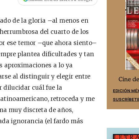
tado de la gloria –al menos en
 herrumbrosa del cuarto de los
por ese temor –que ahora siento–
empre plantea dificultades y tan
das aproximaciones a lo ya
se al distinguir y elegir entre
Cine desde los márgenes
s
Cine d
 dilucidar cuál fue la
EDICIÓN ESPAÑA
EDICIÓN MÉ
 latinoamericano, retroceda y me
SUSCRÍBETE
SUSCRÍBET
uma muy discreta de años,
rada ignorancia (el fardo más
.