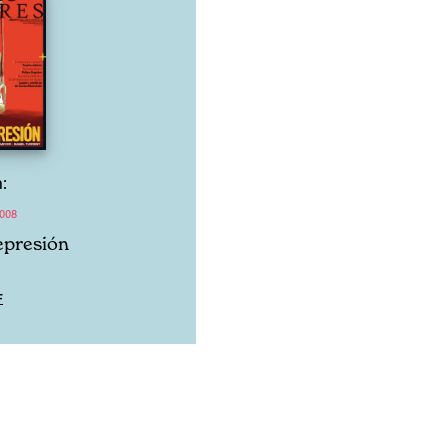
:
2008
represión
F