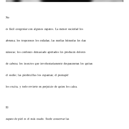
No
es fácil congeniar con algunos zapatos. La menor suciedad los
abruma; los tropezones los enfadan; las medias húmedas les dan
náuseas; los cordones demasiado apretados les producen dolores
de cabeza; los insectos que involuntariamente despanzurran les quitan
el sueño; las piedrecillas los espantan; el puntapié
los excita, y todo revierte en perjuicio de quien los calza.
El
zapato de piel es el más osado. Suele conservar las