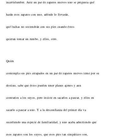
incertidumbre. Ante un par de zapatos nuevos uno se pregunta qué
harán esos zapatos con uno, adónde lo llevarán,
qué luchas no sostendrán con sus pies cuando éstos
quieran tomar un rumbo, y ellos, otro.
Quien
contempla sus pies atrapados en un par de zapatos nuevos teme por su
destino, sabe que éstos pueden tener planes ajenos y aun
contrarios a los suyos, pero insiste en sacarlos a pasear, y ellos en
sacarlo a pasear a uno. Y a la desconfianza del primer día va
sucediendo una especie de familiaridad, y uno acaba admitiendo que
esos zapatos son los suyos, que esos pies tan simpáticos son,