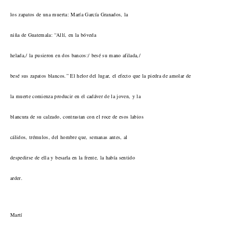
los zapatos de una muerta: María García Granados, la
niña de Guatemala: “Allí, en la bóveda
helada,/ la pusieron en dos bancos:/ besé su mano afilada,/
besé sus zapatos blancos
”
El helor del lugar, el efecto que la piedra de amolar de
.
la muerte comienza producir en el cadáver de la joven, y la
blancura de su calzado, contrastan con el roce de esos labios
cálidos, trémulos, del hombre que, semanas antes, al
despedirse de ella y besarla en la frente, la había sentido
arder.
Martí