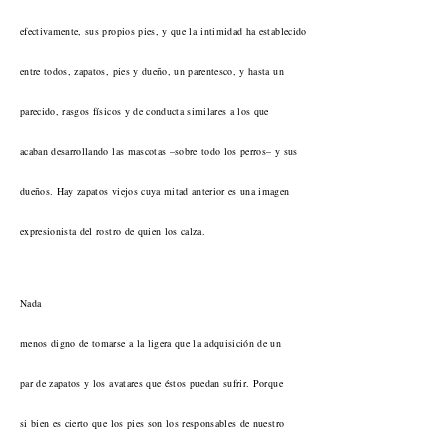
efectivamente, sus propios pies, y que la intimidad ha establecido
entre todos, zapatos, pies y dueño, un parentesco, y hasta un
parecido, rasgos físicos y de conducta similares a los que
acaban desarrollando las mascotas –sobre todo los perros– y sus
dueños. Hay zapatos viejos cuya mitad anterior es una imagen
expresionista del rostro de quien los calza.
Nada
menos digno de tomarse a la ligera que la adquisición de un
par de zapatos y los avatares que éstos puedan sufrir. Porque
si bien es cierto que los pies son los responsables de nuestro