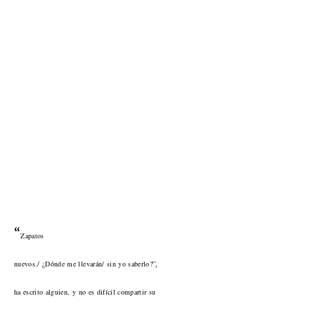
“
Zapatos
nuevos./ ¿Dónde me llevarán/ sin yo saberlo?”
,
ha escrito alguien, y no es difícil compartir su