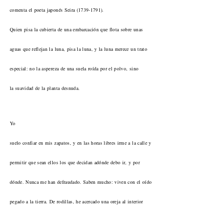
comenta el poeta japonés Seira (1739-1791)
.
Quien pisa la cubierta de una embarcación que flota sobre unas
aguas que reflejan la luna, pisa la luna, y la luna merece un trato
especial: no la aspereza de una suela roída por el polvo, sino
la suavidad de la planta desnuda.
Yo
suelo confiar en mis zapatos, y en las horas libres irme a la calle y
permitir que sean ellos los que decidan adónde debo ir, y por
dónde. Nunca me han defraudado. Saben mucho: viven con el oído
pegado a la tierra. De rodillas, he acercado una oreja al interior