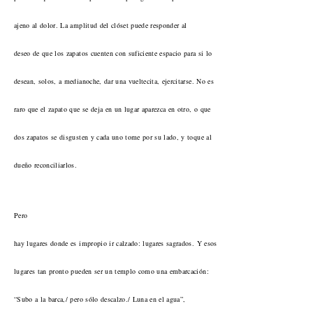
ajeno al dolor. La amplitud del clóset puede responder al
deseo de que los zapatos cuenten con suficiente espacio para si lo
desean, solos, a medianoche, dar una vueltecita, ejercitarse. No es
raro que el zapato que se deja en un lugar aparezca en otro, o que
dos zapatos se disgusten y cada uno tome por su lado, y toque al
dueño reconciliarlos.
Pero
hay lugares donde es impropio ir calzado: lugares sagrados. Y esos
lugares tan pronto pueden ser un templo como una embarcación:
“Subo a la barca,/ pero sólo descalzo./ Luna en el agua”,