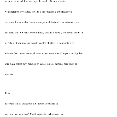
características del animal que lo suple. Tumba a niños
y a ancianos por igual, obliga a sus dueños a desplazarse a
velocidades suicidas, corre a arrojarse delante de los automóviles
en marcha si ve venir otro animal, ama la hierba y no pocas veces se
agrede a sí mismo (un zapato contra el otro), o se monta a sí
mismo (un zapato sobre el otro, e incluso sobre el zapato de alguien
que pasa cerca: hay zapatos en celo). No es calzado para todo el
mundo.
Entre
los besos más delicados de la poesía cubana se
encuentra el que José Martí deposita, silencioso, en