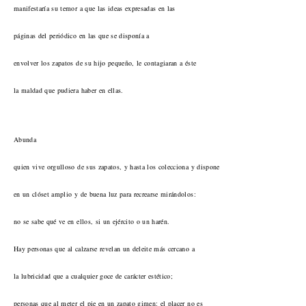
manifestaría su temor a que las ideas expresadas en las
páginas del periódico en las que se disponía a
envolver los zapatos de su hijo pequeño, le contagiaran a éste
la maldad que pudiera haber en ellas.
Abunda
quien vive orgulloso de sus zapatos, y hasta los colecciona y dispone
en un clóset amplio y de buena luz para recrearse mirándolos:
no se sabe qué ve en ellos, si un ejército o un harén.
Hay personas que al calzarse revelan un deleite más cercano a
la lubricidad que a cualquier goce de carácter estético;
personas que al meter el pie en un zapato gimen: el placer no es