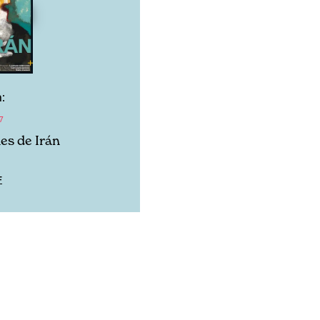
:
7
es de Irán
F