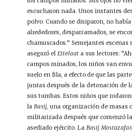
los campos minados. Sus ojos no vie
escucharon nada. Unos instantes des
polvo. Cuando se disiparon, no había 
alrededores, desparramados, se enc
chamuscados.” Semejantes escenas se
aseguró el
Ettelaat
a sus lectores: “Ah
campos minados, los niños van envu
suelo en fila, a efecto de que las pa
juntas después de la detonación de la
sus tumbas. Estos niños que rodaron
la
Basij
, una organización de masas c
militarizada después que comenzó la 
asediado ejército. La
Basij Mostazafa