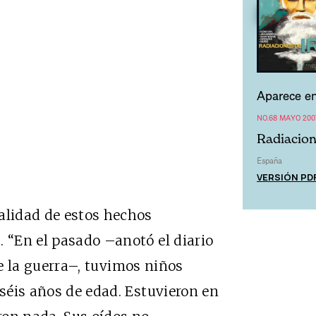
Aparece en
NO.68 MAYO 200
Radiacion
España
VERSIÓN PD
alidad de estos hechos
. “En el pasado –anotó el diario
se la guerra–, tuvimos niños
iséis años de edad. Estuvieron en