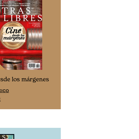
Cine desde los márgen
esde los márgenes
EDICIÓN ESPAÑA
XICO
SUSCRÍBETE
E