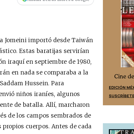
ola Jomeini importó desde Taiwán
stico. Estas baratijas servirían
n iraquí en septiembre de 1980,
 Irán en nada se comparaba a la
Cine desde los márgenes
s
Cine d
e Saddam Hussein. Para
EDICIÓN ESPAÑA
EDICIÓN MÉ
envió niños iraníes, algunos
SUSCRÍBETE
SUSCRÍBET
rente de batalla. Allí, marcharon
vés de los campos sembrados de
 propios cuerpos. Antes de cada