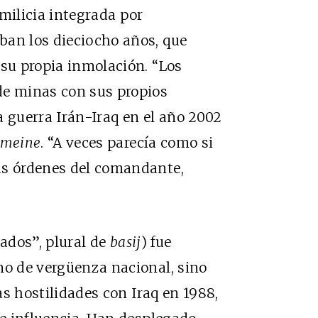
ilicia integrada por
ban los dieciocho años, que
 su propia inmolación. “Los
e minas con sus propios
a guerra Irán-Iraq en el año 2002
emeine
. “A veces parecía como si
as órdenes del comandante,
ados”, plural de
basij
) fue
no de vergüenza nacional, sino
las hostilidades con Iraq en 1988,