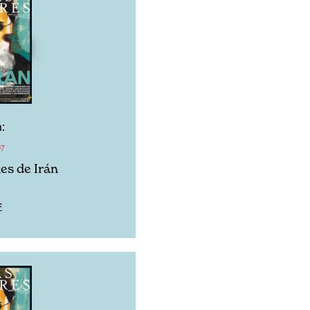
:
07
es de Irán
F