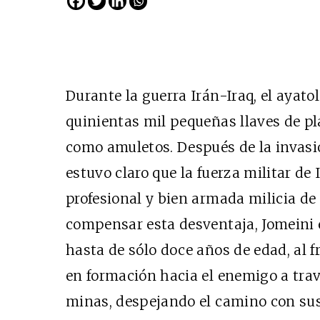
Durante la guerra Irán-Iraq, el ayat
quinientas mil pequeñas llaves de plá
como amuletos. Después de la invasió
estuvo claro que la fuerza militar de
Cine desde los márgene
profesional y bien armada milicia d
EDICIÓN MÉXICO
compensar esta desventaja, Jomeini 
SUSCRÍBETE
hasta de sólo doce años de edad, al f
en formación hacia el enemigo a tra
minas, despejando el camino con sus