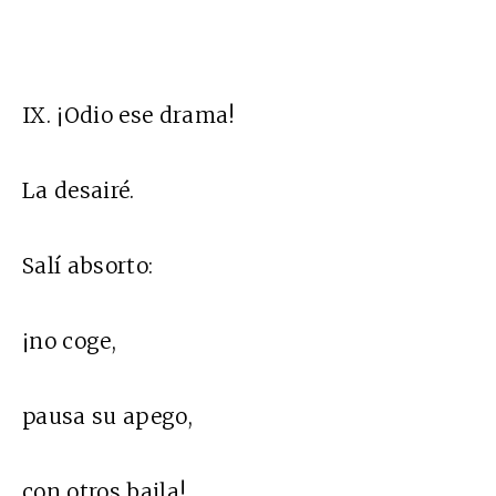
IX. ¡Odio ese drama!
La desairé.
Salí absorto:
¡no coge,
pausa su apego,
con otros baila!