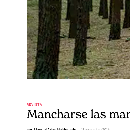
REVISTA
Mancharse las ma
por
Manuel Arias Maldonado
11 noviembre 2014