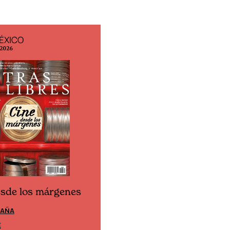
ÉXICO
EDICIÓN ESPAÑA
 2026
N° 299 / Agosto 2026
esde los márgenes
Cine desde los márgen
PAÑA
EDICIÓN MÉXICO
E
SUSCRÍBETE