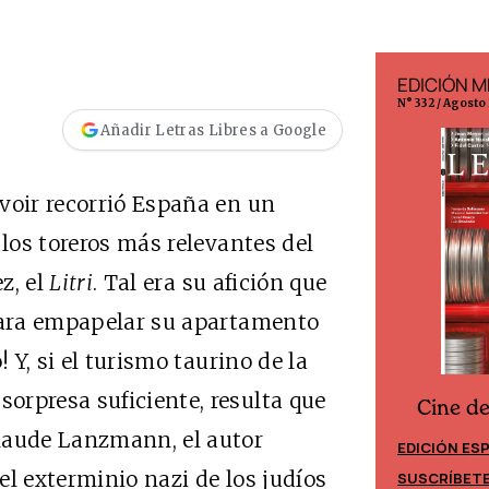
EDICIÓN ESPAÑA
EDICIÓN M
N° 299 / Agosto 2026
N° 332 / Agosto
Añadir Letras Libres a Google
voir recorrió España en un
 los toreros más relevantes del
z, el
Litri
. Tal era su afición que
 para empapelar su apartamento
 Y, si el turismo taurino de la
orpresa suficiente, resulta que
Cine d
Cine desde los márgenes
laude Lanzmann, el autor
EDICIÓN ES
EDICIÓN MÉXICO
e el exterminio nazi de los judíos
SUSCRÍBET
SUSCRÍBETE