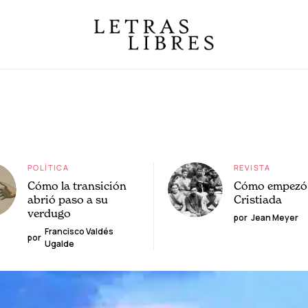
POLÍTICA
REVISTA
Cómo la transición
Cómo empezó 
abrió paso a su
Cristiada
verdugo
por
Jean Meyer
Francisco Valdés
por
Ugalde