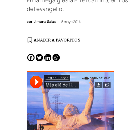
En la megaiglesia En el camino, en Lo
del evangelio.
por
Jimena Salas
8 mayo 2014
AÑADIR A FAVORITOS