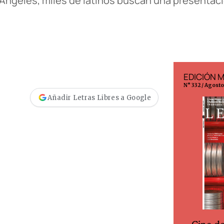
s Ángeles, miles de latinos buscan una presenta
EDICIÓN ESPAÑA
EDICIÓN 
N° 299 / Agosto 2026
N° 332 / Agost
Añadir Letras Libres a Google