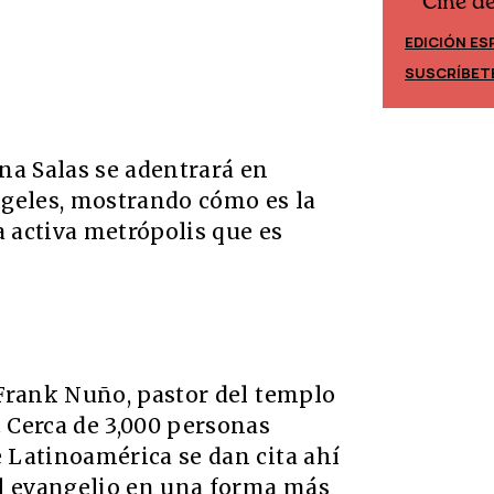
Cine d
Cine desde los márgenes
EDICIÓN ES
EDICIÓN MÉXICO
SUSCRÍBET
SUSCRÍBETE
ena Salas se adentrará en
geles, mostrando cómo es la
a activa metrópolis que es
 Frank Nuño, pastor del templo
. Cerca de 3,000 personas
e Latinoamérica se dan cita ahí
l evangelio en una forma más