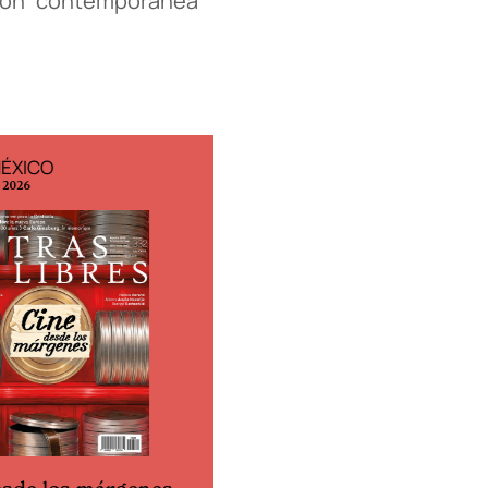
ción “contemporánea”
MÉXICO
EDICIÓN ESPAÑA
o 2026
N° 299 / Agosto 2026