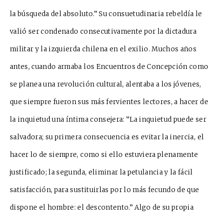
la búsqueda del absoluto.” Su consuetudinaria rebeldía le
valió ser condenado cons
e
cutivamente por la dictadura
militar y la izquierda chilena en el exilio. Mucho
s años
antes, cuando armaba los Encuentros de Concepción como
se planea una revolución cultural, alentaba a los jóvenes,
que siempre fueron sus más fervie
n
tes lectores, a hacer de
la inqui
e
tud una íntima consejera: “La inquietud puede ser
salvadora; su pri
mera cons
e
cuencia es evitar la inercia, el
hacer lo de siempre, como si ello estuviera plenamente
justificado; la segunda, el
i
minar la petulancia
y la fácil
satisfacción, para sustituirlas por lo más fecundo de que
dispone el hombre: el de
s
contento.” Algo
de su propia