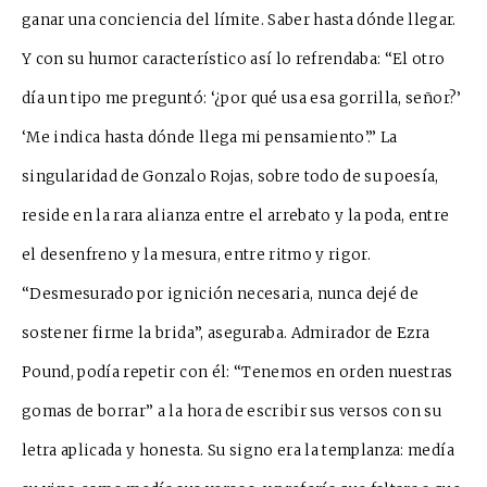
ganar una conciencia del límite. Saber hasta dónde llegar.
Y con su humor característico así lo refrendaba: “El otro
día un tipo me preguntó: ‘
¿por qué usa esa gorr
i
lla, señor?’
‘Me indica hasta dónde llega mi pen
samiento’.” La
singularidad de
Gonzalo Rojas, sobre todo de su poesía,
reside en la rara alianza entre el arrebato y la poda, entre
el desenfreno y la mesura, entre ritmo y rigor.
“Desm
esurado por ignición necesaria, nunca dejé de
sostener firme la brida”, aseguraba. Admirador de Ezra
Pound, podía repetir con él: “Tenemos en orden nuestras
gomas de borrar” a la hora de escribir sus versos con su
letra aplicada y honesta. Su signo era la
templanza: medía