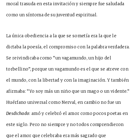
moral trasuda
en esta invitación y siempre fue saludada
como un síntoma de su juventud espiritual.
La única obediencia a la que se sometía era la que le
dictaba la poesía, el compromiso con la palabra verdad
e
ra.
Se reivindicaba como “un vaga
mundo, un hijo del
torbellino”, porque un vagamundo es el que se atreve con
el mundo, con la libertad y con la imaginación. Y también
afirmaba: “Yo soy más un niño que un mago o un v
i
de
n
te.”
Huérfano universal como Nerval, en cambio no fue un
Desdichado
: a
mó y celebró el amor como pocos po
e
tas en
este siglo. Pero no siempre y no todos comprendieron
que el amor que celebraba era más sagrado que