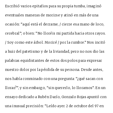
E
s
cribió varios epitafios para su propia tumba, imaginó
eventuales maneras de morirse y atinó en más de una
oc
a
sión: “aquí está el derrame, / cierre esa mano de loco,
cerebral”; o bien:
“No lloréis mi partida hacia otros rayos.
/ Soy como este árbol. Moriré / por la cumbre.” Nos incitó
a huir del patetismo y de la liviandad, pero no nos dio las
palabras equidi
s
tantes de estos dos polos para expresar
nue
s
tro dolor por la pérdida de su pe
r
sona. Desde antes,
nos había conm
i
nado con una pregunta: “¿qué sacan con
llorar?”, y sin embargo, “sin qu
e
rerlo, lo llor
a
mos”. En un
ensayo dedicado a Rubén Darío, Gonzalo Rojas apuntó con
una inusual precisión: “Leído ayer 2 de octubre del 97 en