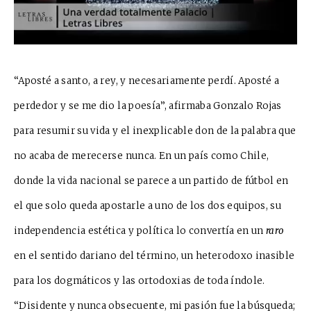
“Aposté a santo, a rey, y necesariamente perdí. Aposté a
perdedor y se me dio la poesía”, afirmaba Gonzalo Rojas
para resumir su vida y el inexplicable don de la palabra que
no acaba de merecerse nunca. En un país como
Ch
i
le,
donde la vida nacional se parece a un partido de fútbol en
el que solo queda apostarle a uno de los dos equ
i
pos, su
independencia estética y política lo convertía en un
raro
en el sentido dariano del término, un heterodoxo inasible
para los dogmátic
os y las ortodoxias de toda índole.
“Disidente y nunca obsecuente, mi pasión fue la búsqueda;