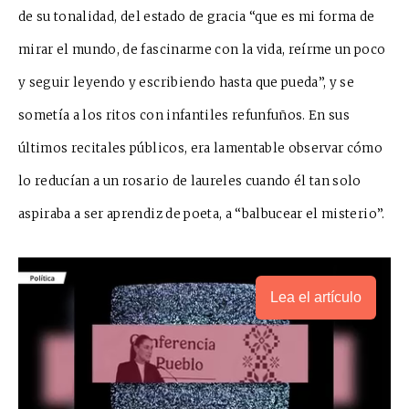
de
su tonalidad, del estado de gracia “que es mi forma de
mirar el mundo, de fascinarme con la vida, reírm
e un poco
y seguir leyendo y escribiendo ha
sta que pueda”, y se
sometía a
los ritos con infantiles refunfuños. En sus
últimos recitales públicos, era lamentable o
b
servar cómo
lo reducían a un rosario de laureles cuando él tan solo
aspiraba a ser aprendiz
de poeta, a “balb
u
cear el misterio”.
Lea el artículo