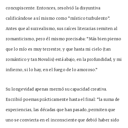
concupiscente. Ento
n
ces, resolvió la disyuntiva
calificándose a sí mismo como “místico turbulento”.
Antes que al su
rrealismo, sus raíces literarias remiten al
romanticismo, pero él mismo precisaba: “Más bien pienso
que lo mío es muy terrestre, y que ha
s
ta mi cielo (tan
romántico y tan Novalis) está abajo, en la profundidad, y mi
infierno, si lo hay, en el fuego de lo a
m
o
roso.”
Su longevidad apenas mermó su capacidad creativa.
Escribió poema
s prácticamente hasta el final:
“la suma de
exp
e
riencias, las décadas que han pasado, permiten que
uno se convierta en el inconsciente que d
e
bió haber sido