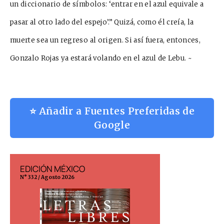
un diccio
nario de símbolos: ‘entrar en el azul equ
i
vale a
pasar al otro lado del espejo’.” Quizá, como él creía, la
muerte sea un regreso al origen. Si así fuera, ento
n
ces,
Gonzalo Rojas ya estará volando en el azul de Lebu. ~
⭐ Añadir a Fuentes Preferidas de
Google
EDICIÓN MÉXICO
EDICIÓN ESP
N° 332 / Agosto 2026
N° 299 / Agosto 202