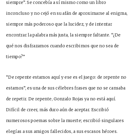
sie
m
pre”. Se concebía a sí
mismo como un libro
inconcluso y no cejó en su afán de aproximarse al enigma,
sie
m
pre más poderoso que la lucidez, y de
intentar
encontrar la
palabra
más justa, la siempre faltante. “¿De
qué nos disfrazamos cuando escribimos que no sea de
tiempo?”
“De rep
ente estamos aquí y ese e
s el juego: de repente no
esta
mos”, es una de sus célebres frases que no se ca
n
saba
de repetir. De repente, Gonzalo Rojas ya no está aquí.
Dif
í
cil de creer, más duro aún de aceptar. E
s
cribió
n
u
merosos poemas sobre la muerte; escr
ibió singulares
elegías a sus amigos fallecidos, a sus escasos héroes.