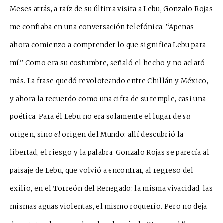
Meses atrás, a raíz de su última visi
ta a L
ebu, Gonzalo Rojas
me con
fiaba e
n una conversación telefónica:
“Ap
e
nas
ahora comienzo a comprender lo que significa Lebu para
mí.” Como era su costumbre, señ
aló el hecho y no aclaró
más. La frase quedó revoloteando entre Chillán y México,
y ahora la recuerdo como una cifra de su temple, casi una
poética. Para él Lebu no era solamente el lugar de
su
origen, sino
el
origen del Mundo: allí de
s
cubrió
la
libertad, el riesgo y la palabra. Gonzalo Rojas se parecía al
paisaje de Lebu, que volvió a enco
n
trar, al regreso del
exilio, en el Torreón del Renegado: la misma vivacidad, las
mismas aguas violentas, el mi
s
mo roqu
e
río. Pero no deja