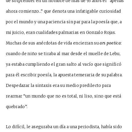
de so
r
prender en u
n hombre de más de 93 años el “apenas
ahora comienzo…” que denota una infatigable curiosidad
por el mundo y una paciencia sin par para la poesía que, a
mi juicio, eran cu
a
lidades pa
l
marias en Gonzalo Rojas.
Muchas de sus anécdotas de vida encierran su
ar
s poetica
:
cuando de niño se tiraba al mar desde el muelle de Lebu,
ya e
s
taba cumpliendo el gran salto al vacío que significó
para él escribir poesía, la apuesta temeraria de su palabra.
De
s
pedazar la sintaxis era su m
e
dio predilecto para
rea
r
mar “un mundo
que no es total, ni liso, sino que está
quebrado”.
Lo difícil, le aseguraba un día a una periodista, había sido