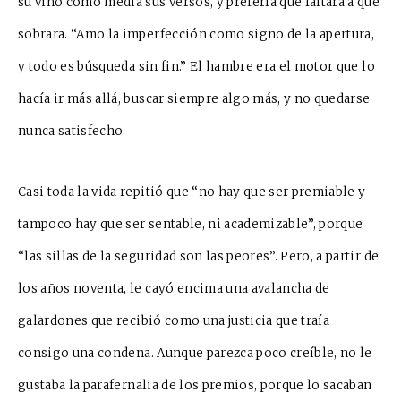
su vino como medía sus versos, y prefería que faltara a que
sobrara. “Amo la impe
r
fección como signo de la apertura,
y todo es bú
s
queda sin fin.” El hambre era el m
o
tor que lo
hacía ir más allá, bu
s
car siempre algo más, y no quedarse
nunca
satisfecho.
Casi toda la vida repitió que “no hay q
ue ser premiable y
tampoco hay
que ser sentable, ni academizable”, po
r
que
“las sillas de la seguridad son las peores”. Pero, a partir de
los años noventa, le cayó encima una avala
n
cha de
g
a
lardones que r
ecibió como una justicia que traía
consigo una co
n
dena. Aunque parezca poco creíble, no le
gu
s
taba la parafernalia de los
premios, porque lo sacaban