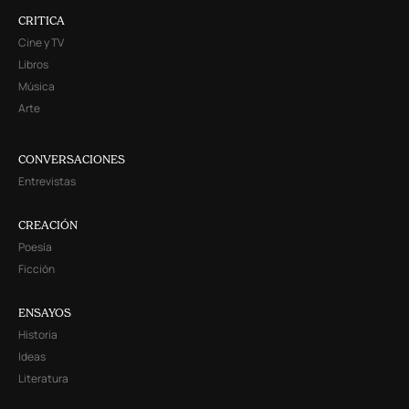
CRITICA
Cine y TV
Libros
Música
Arte
CONVERSACIONES
Entrevistas
CREACIÓN
Poesía
Ficción
ENSAYOS
Historia
Ideas
Literatura