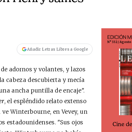
EDICIÓN ESPAÑA
EDICIÓN M
N° 299 / Agosto 2026
N° 332 / Agosto
Añadir Letras Libres a Google
 de adornos y volantes, y lazos
 la cabeza descubierta y mecía
una ancha puntilla de encaje".
er
, el espléndido relato extenso
a ve Winterbourne, en Vevey, un
s estadounidenses. "Sus ojos
Cine d
Cine desde los márgenes