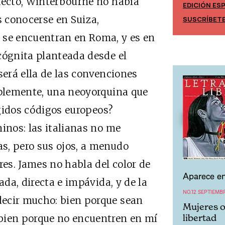
efecto, Winterbourne no había
EDICIÓN ES
EDICIÓN MÉXICO
 conocerse en Suiza,
SUSCRÍBET
SUSCRÍBETE
 se encuentran en Roma, y es en
cógnita planteada desde el
 será ella de las convenciones
mplemente, una neoyorquina que
rígidos códigos europeos?
os: las italianas no me
s, pero sus ojos, a menudo
res. James no habla del color de
Aparece en
ada, directa e impávida, y de la
NO.12 SEPTIEMB
ecir mucho: bien porque sean
Mujeres o
libertad
bien porque no encuentren en mí