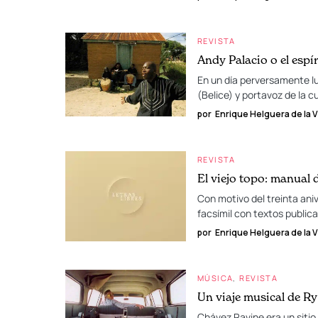
REVISTA
Andy Palacio o el espí
En un día perversamente l
(Belice) y portavoz de la c
por
Enrique Helguera de la Vi
REVISTA
El viejo topo: manual 
Con motivo del treinta aniv
facsímil con textos public
por
Enrique Helguera de la Vi
MÚSICA
REVISTA
Un viaje musical de Ry
Chávez Ravine era un sitio