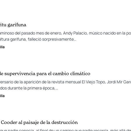
ritu garifuna
uminoso del pasado mes de enero, Andy Palacio, músico nacido en la p
ultura garífuna, falleció sorpresivamente…
lla
de supervivencia para el cambio climático
ersario de la aparición de la revista mensual El Viejo Topo, Jordi Mir G
ados durante la primera época,…
lla
 Cooder al paisaje de la destrucción
 que nadie conocía, al final de un camino que nadie recorría, más allá 