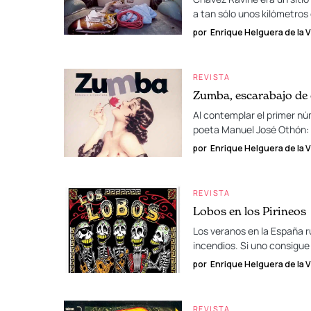
a tan sólo unos kilómetros
por
Enrique Helguera de la Vi
REVISTA
Zumba, escarabajo de 
Al contemplar el primer n
poeta Manuel José Othón: 
por
Enrique Helguera de la Vi
REVISTA
Lobos en los Pirineos
Los veranos en la España r
incendios. Si uno consigue
por
Enrique Helguera de la Vi
REVISTA