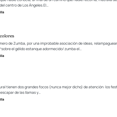
 del centro de Los Ángeles.El…
lla
colores
úmero de Zumba, por una improbable asociación de ideas, relampaguean
“sobre el gélido estanque adormecido/ zumba el…
lla
ural tienen dos grandes focos (nunca mejor dicho) de atención: los fest
 escapar de las llamas y…
lla